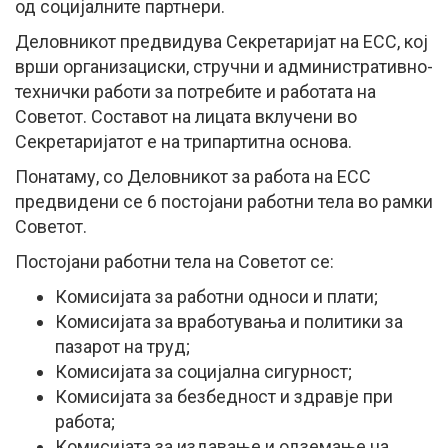
од социјалните партнери.
Деловникот предвидува Секретаријат на ЕСС, кој
врши организациски, стручни и административно-
технички работи за потребите и работата на
Советот. Составот на лицата вклучени во
Секретаријатот е на трипартитна основа.
Понатаму, со Деловникот за работа на ЕСС
предвидени се 6 постојани работни тела во рамки
Советот.
Постојани работни тела на Советот се:
Комисијата за работни односи и плати;
Комисијата за вработувања и политики за
пазарот на труд;
Комисијата за социјална сигурност;
Комисијата за безбедност и здравје при
работа;
Комисијата за издавање и одземање на