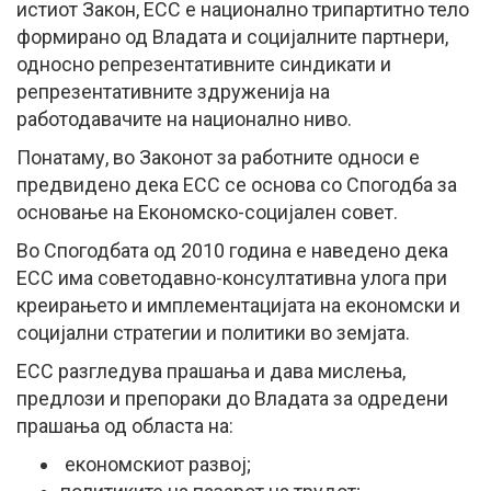
истиот Закон, ЕСС е национално трипартитно тело
формирано од Владата и социјалните партнери,
односно репрезентативните синдикати и
репрезентативните здруженија на
работодавачите на национално ниво.
Понатаму, во Законот за работните односи е
предвидено дека ЕСС се основа со Спогодба за
основање на Економско-социјален совет.
Во Спогодбата од 2010 година е наведено дека
ЕСС има советодавно-консултативна улога при
креирањето и имплементацијата на економски и
социјални стратегии и политики во земјата.
ЕСС разгледува прашања и дава мислења,
предлози и препораки до Владата за одредени
прашања од областа на:
економскиот развој;