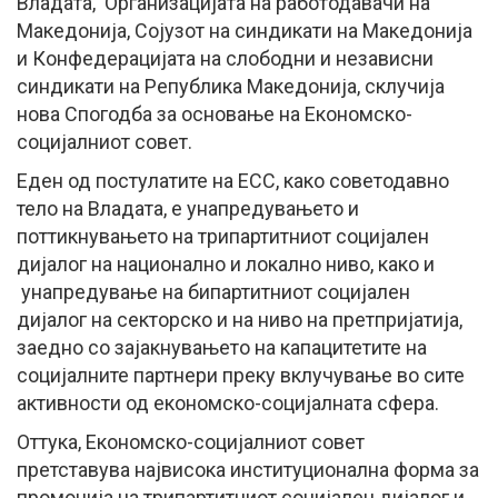
Владата, Организацијата на работодавачи на
Македонија, Сојузот на синдикати на Македонија
и Конфедерацијата на слободни и независни
синдикати на Република Македонија, склучија
нова Спогодба за основање на Економско-
социјалниот совет.
Еден од постулатите на ЕСС, како советодавно
тело на Владата, е унапредувањето и
поттикнувањето на трипартитниот социјален
дијалог на национално и локално ниво, како и
унапредување на бипартитниот социјален
дијалог на секторско и на ниво на претпријатија,
заедно со зајакнувањето на капацитетите на
социјалните партнери преку вклучување во сите
активности од економско-социјалната сфера.
Оттука, Економско-социјалниот совет
претставува највисока институционална форма за
промоција на трипартитниот социјален дијалог и