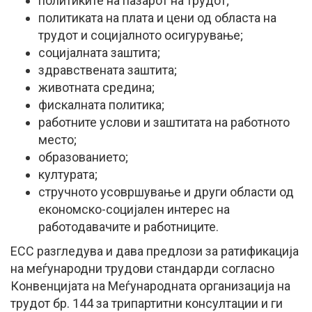
политиките на пазарот на трудот;
политиката на плата и цени од областа на
трудот и социјалното осигурување;
социјалната заштита;
здравствената заштита;
животната средина;
фискалната политика;
работните услови и заштитата на работното
место;
образованието;
културата;
стручното усовршување и други области од
економско-социјален интерес на
работодавачите и работниците.
ЕСС разгледува и дава предлози за ратификација
на меѓународни трудови стандарди согласно
Конвенцијата на Меѓународната организација на
трудот бр. 144 за трипартитни консултации и ги