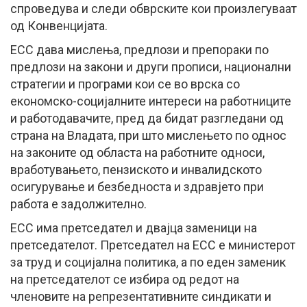
спроведува и следи обврските кои произлегуваат
од Конвенцијата.
ЕСС дава мислења, предлози и препораки по
предлози на закони и други прописи, национални
стратегии и програми кои се во врска со
економско-социјалните интереси на работниците
и работодавачите, пред да бидат разгледани од
страна на Владата, при што мислењето по однос
на законите од областа на работните односи,
вработувањето, пензиското и инвалидското
осигурување и безбедноста и здравјето при
работа е задолжително.
ЕСС има претседател и двајца заменици на
претседателот. Претседател на ЕСС е министерот
за труд и социјална политика, а по еден заменик
на претседателот се избира од редот на
членовите на репрезентативните синдикати и