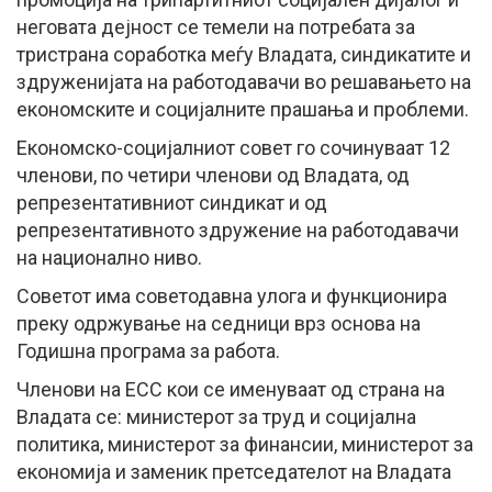
неговата дејност се темели на потребата за
тристрана соработка меѓу Владата, синдикатите и
здруженијата на работодавачи во решавањето на
економските и социјалните прашања и проблеми.
Економско-социјалниот совет го сочинуваат 12
членови, по четири членови од Владата, од
репрезентативниот синдикат и од
репрезентативното здружение на работодавачи
на национално ниво.
Советот има советодавна улога и функционира
преку одржување на седници врз основа на
Годишна програма за работа.
Членови на ЕСС кои се именуваат од страна на
Владата се: министерот за труд и социјална
политика, министерот за финансии, министерот за
економија и заменик претседателот на Владата