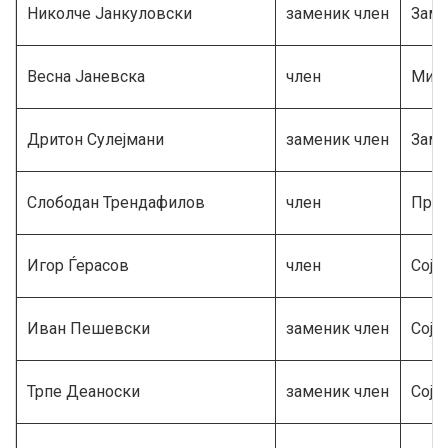
Николче Јанкуловски
заменик член
Заме
Весна Јаневска
член
Мини
Дритон Сулејмани
заменик член
Заме
Слободан Трендафилов
член
Прет
Игор Ѓерасов
член
Соју
Иван Пешевски
заменик член
Соју
Трпе Деаноски
заменик член
Соју