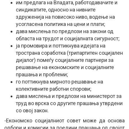
им предлага на Владата, работодавачите и
синдикатите, односно на нивните
здруженија на повисоко ниво, водење на
усогласена политика на цени и плати;
дава мислења по предлози на закони од
областа на трудот и социјалната сигурност;
ја промовира и поттикнува идејата на
тространа соработка (трипартитен социјален
дијалог) помеѓу социјалните партнери за
решавање на економските и социјалните
прашања и проблеми;
го поттикнува мирното решавање на
колективните работни спорови;
дава мислења и предлози на министерот за
труд во врска со другите прашања утврдени
со овој закон.
-Економско социјалниот совет може да основа
одбори и комисии за поедини прашања од својот