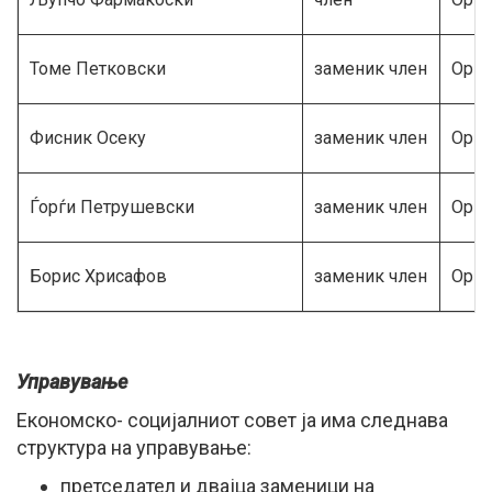
Томе Петковски
заменик член
Орга
Фисник Осеку
заменик член
Орга
Ѓорѓи Петрушевски
заменик член
Орга
Борис Хрисафов
заменик член
Орга
Управување
Економско- социјалниот совет ја има следнава
структура на управување:
претседател и двајца заменици на