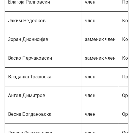
Благоја Ралповски
член
Прет
Јаким Неделков
член
Конф
Зоран Дионисијев
заменик член
Конф
Васко Перчаковски
заменик член
Конф
Владанка Трајкоска
член
Прет
Ангел Димитров
член
Орга
Весна Богдановска
член
Орга
Љупчо Фармакоски
член
Орга