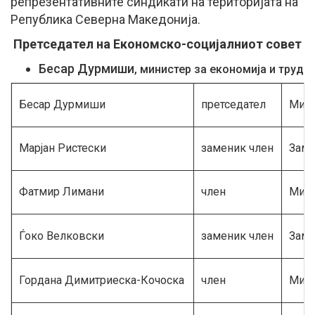
репрезентативните синдикати на територијата на
Република Северна Македонија.
Претседател на Економско-социјалниот совет
Бесар Дурмиши
, министер за економија и труд
Бесар Дурмиши
претседател
Мини
Марјан Ристески
заменик член
Заме
Фатмир Лимани
член
Мини
Ѓоко Велковски
заменик член
Заме
Гордана Димитриеска-Кочоска
член
Мини