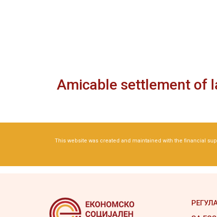
Amicable settlement of 
This website was created and maintained with the ﬁnancial suppo
РЕГУЛ