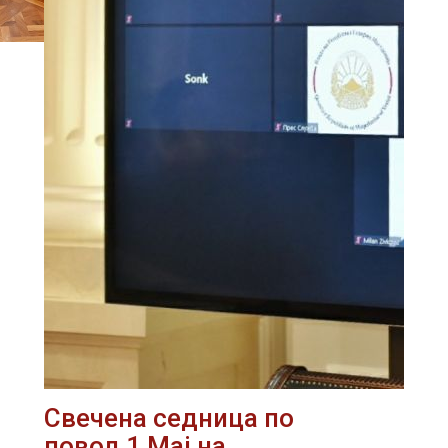
Свечена седница по
повод 1 Мај на