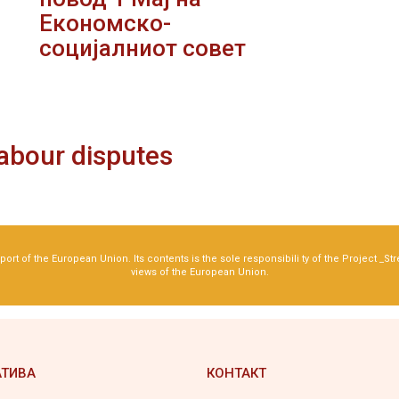
Економско-
социјалниот совет
labour disputes
rt of the European Union. Its contents is the sole responsibili ty of the Project _St
views of the European Union.
АТИВА
КОНТАКТ