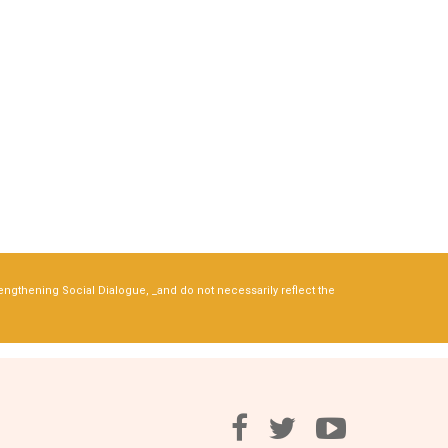
rengthening Social Dialogue, _and do not necessarily reflect the