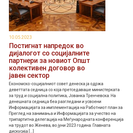
10.05.2023
Постигнат напредок во
дијалогот со социјалните
партнери за новиот Општ
колективен договор во
јавен сектор
Економско-социјалниот совет денеска ја одржа
деветтата седница со која претседаваше министерката
за труд и социјална политика, Јованка Тренчевска. На
денешната седница беa разгледани и усвоени
Информацијата за имплементација на Работниот план за
Преглед на занимања и Информацијата за учество на
трипартитна делегација на Меѓународната конференција
на трудот во Женева, во јуни 2023 година. Главната
дискусија […]