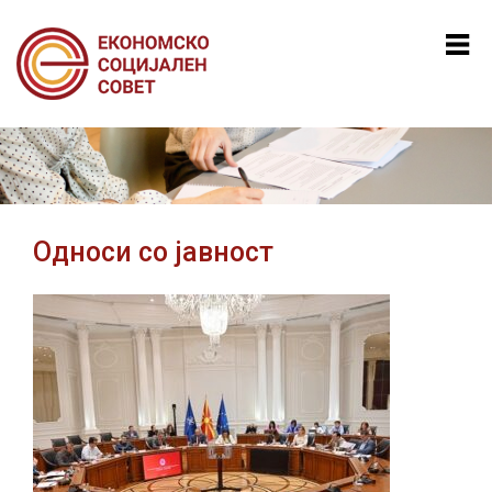
Mk
En
Al
Односи со јавност