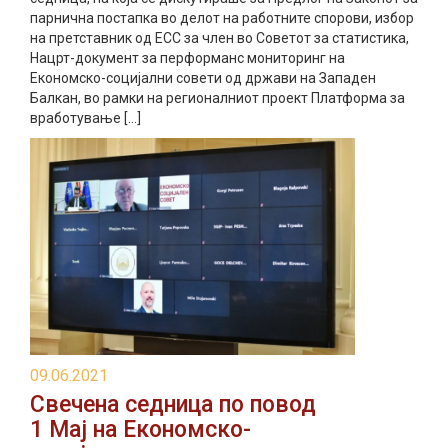
парнична постапка во делот на работните спорови, избор
на претставник од ЕСС за член во Советот за статистика,
Нацрт-документ за перформанс мониторинг на
Економско-социјални совети од држави на Западен
Балкан, во рамки на регионалниот проект Платформа за
вработување […]
09.06.2021
Свечена седница по повод
1 Мај на Економско-